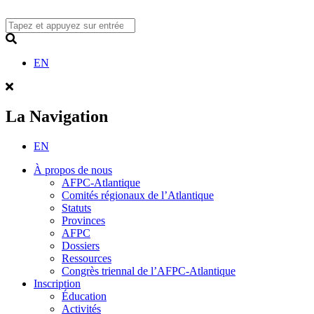
Skip
to
content
Search
EN
La Navigation
EN
À propos de nous
AFPC-Atlantique
Comités régionaux de l’Atlantique
Statuts
Provinces
AFPC
Dossiers
Ressources
Congrès triennal de l’AFPC-Atlantique
Inscription
Éducation
Activités