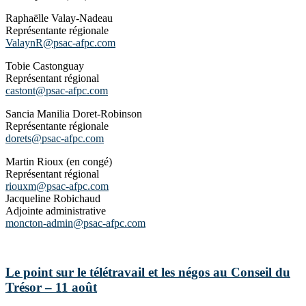
Raphaëlle Valay-Nadeau
Représentante régionale
ValaynR@psac-afpc.com
Tobie Castonguay
Représentant régional
castont@psac-afpc.com
Sancia Manilia Doret-Robinson
Représentante régionale
dorets@psac-afpc.com
Martin Rioux (en congé)
Représentant régional
riouxm@psac-afpc.com
Jacqueline Robichaud
Adjointe administrative
moncton-admin@psac-afpc.com
Le point sur le télétravail et les négos au Conseil du
Trésor – 11 août