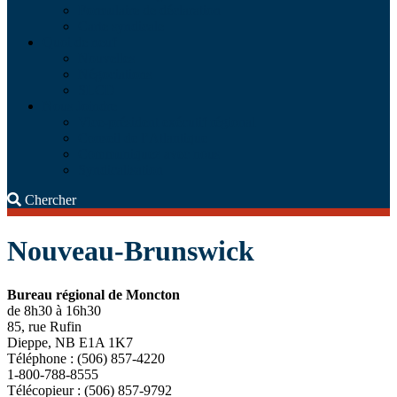
Formulaire de déclaration
Carte syndicale
Quoi de neuf
Nouvelles
Négociations
SLCD
Nous Joindre
Vice-président exécutif régional
Conseil de l’Atlantique
Communiquez avec nous
Syndicalisation
Search
Chercher
Nouveau-Brunswick
Bureau régional de Moncton
de 8h30 à 16h30
85, rue Rufin
Dieppe, NB E1A 1K7
Téléphone : (506) 857-4220
1-800-788-8555
Télécopieur : (506) 857-9792