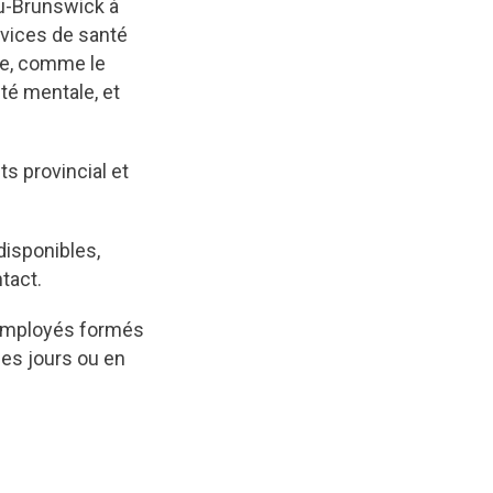
au-Brunswick à
rvices de santé
se, comme le
nté mentale, et
s provincial et
disponibles,
tact.
 employés formés
les jours ou en