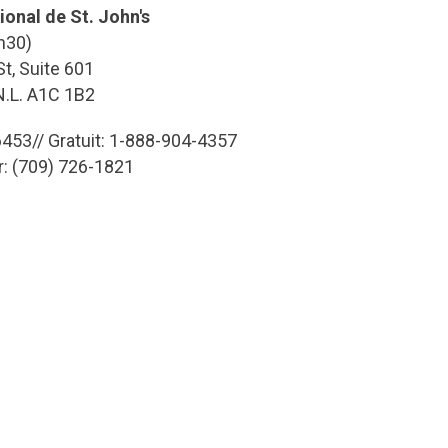
ional de St. John's
h30)
t, Suite 601
 N.L. A1C 1B2
453// Gratuit: 1-888-904-4357
r: (709) 726-1821