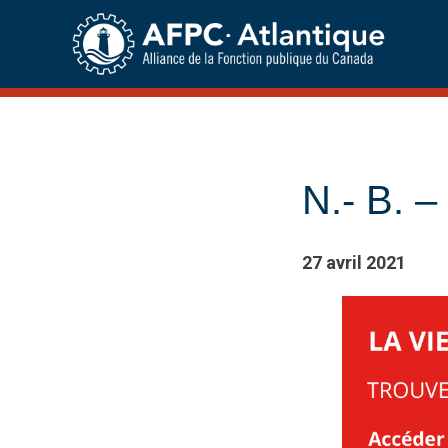
Skip
to
content
N.- B. –
27 avril 2021