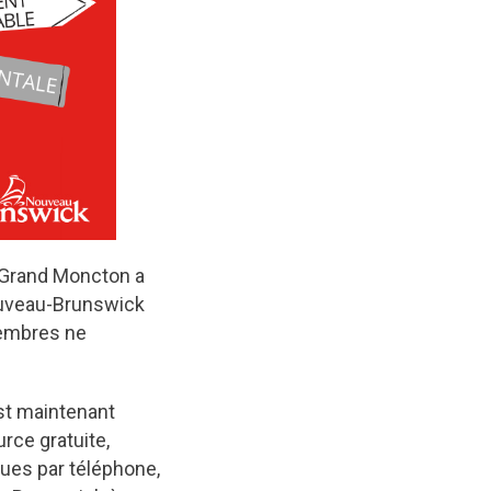
u Grand Moncton a
ouveau-Brunswick
membres ne
est maintenant
rce gratuite,
gues par téléphone,