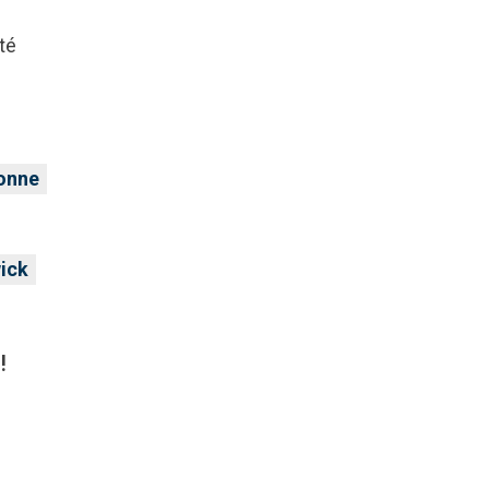
té
sonne
ick
!