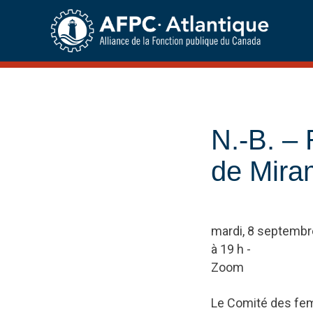
Skip
to
content
N.-B. –
de Mira
mardi, 8 septembr
à 19 h -
Zoom
Le Comité des fem