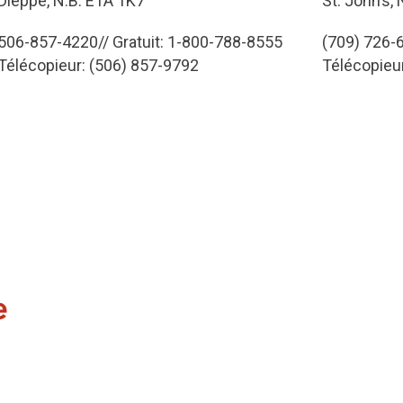
Dieppe, N.B. E1A 1K7
St. John’s,
506-857-4220// Gratuit: 1-800-788-8555
(709) 726-6
Télécopieur: (506) 857-9792
Télécopieu