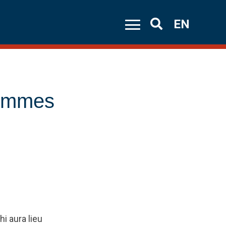
EN
Search
femmes
i aura lieu