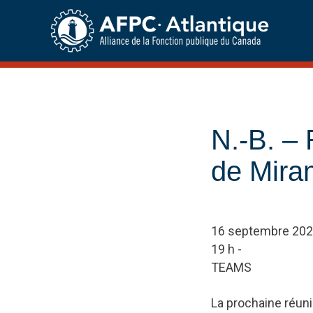
Skip
to
content
N.-B. –
de Mira
16 septembre 20
19 h -
TEAMS
La prochaine réun