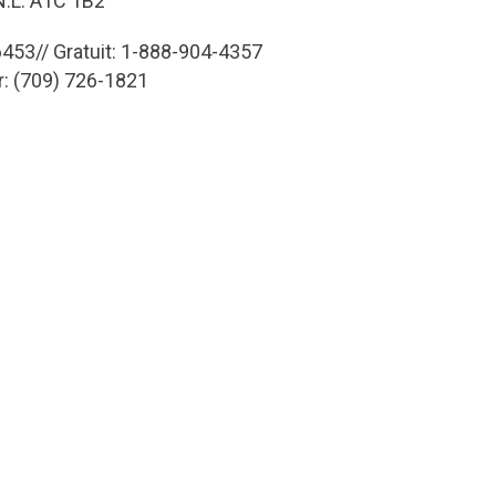
 N.L. A1C 1B2
453// Gratuit: 1-888-904-4357
r: (709) 726-1821