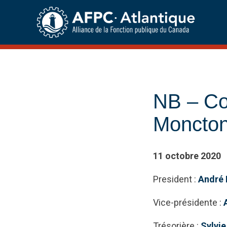
Skip
to
content
NB – Co
Moncto
11 octobre 2020
President :
André 
Vice-présidente :
Trésorière :
Sylvie