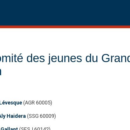
mité des jeunes du Gran
n
Lévesque
(AGR 60005)
Aly Haidera
(SSG 60009)
 Gallant
(SESJ 60142)