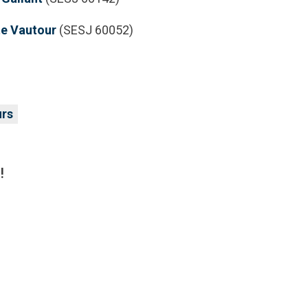
te Vautour
(SESJ 60052)
urs
!