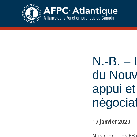
Skip
to
content
N.-B. –
du Nouv
appui et
négocia
17 janvier 2020
Nos membres FB éta