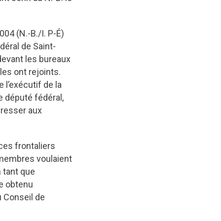
04 (N.-B./I. P-É)
déral de Saint-
 devant les bureaux
es ont rejoints.
l’exécutif de la
e député fédéral,
dresser aux
es frontaliers
s membres voulaient
n tant que
re obtenu
u Conseil de