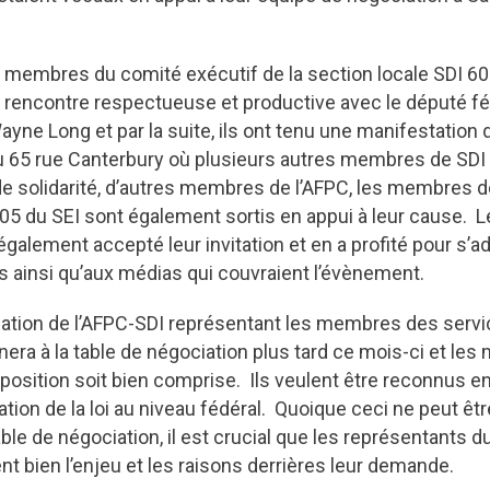
membres du comité exécutif de la section locale SDI 600
 rencontre respectueuse et productive avec le député fé
yne Long et par la suite, ils ont tenu une manifestation
u 65 rue Canterbury où plusieurs autres membres de SDI l
de solidarité, d’autres membres de l’AFPC, les membres de 
05 du SEI sont également sortis en appui à leur cause. L
galement accepté leur invitation et en a profité pour s’a
ainsi qu’aux médias qui couvraient l’évènement.
iation de l’AFPC-SDI représentant les membres des servic
nera à la table de négociation plus tard ce mois-ci et le
 position soit bien comprise. Ils veulent être reconnus e
ation de la loi au niveau fédéral. Quoique ceci ne peut êt
able de négociation, il est crucial que les représentants d
 bien l’enjeu et les raisons derrières leur demande.