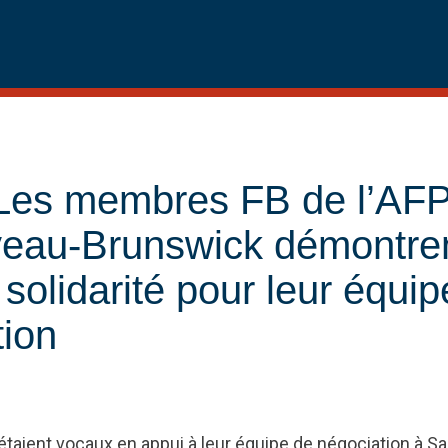
 Les membres FB de l’AF
eau-Brunswick démontren
 solidarité pour leur équi
tion
ient vocaux en appui à leur équipe de négociation à Sai