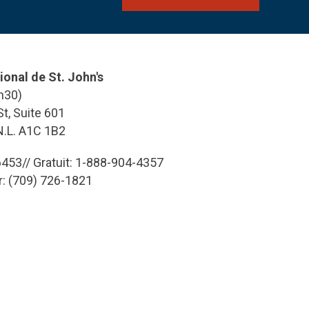
ional de St. John's
h30)
t, Suite 601
 N.L. A1C 1B2
453// Gratuit: 1-888-904-4357
r: (709) 726-1821