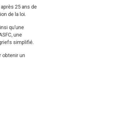
 après 25 ans de
n de la loi.
ainsi qu’une
’ASFC, une
riefs simplifié.
r obtenir un