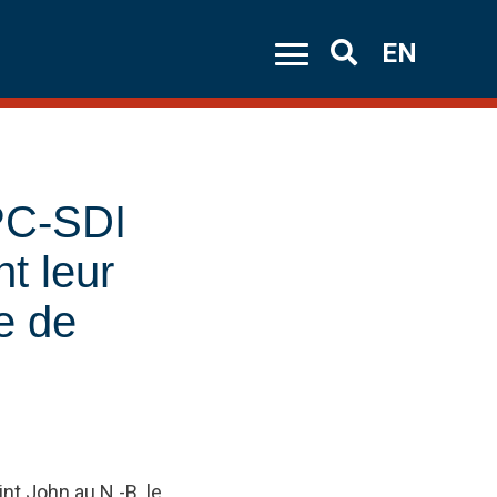
EN
Search
PC-SDI
t leur
pe de
nt John au N.-B. le