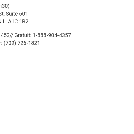
h30)
t, Suite 601
 N.L. A1C 1B2
453// Gratuit: 1-888-904-4357
r: (709) 726-1821