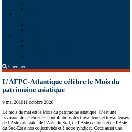
Formulaire de déclaration
Carte syndicale
Quoi de neuf
Nouvelles
Négociations
SLCD
Nous Joindre
Vice-président exécutif régional
Conseil de l’Atlantique
Communiquez avec nous
Syndicalisation
Search
Chercher
L’AFPC-Atlantique célèbre le Mois du
patrimoine asiatique
9 mai 2019
11 octobre 2020
Le mois de mai est le Mois du patrimoine asiatique. C’est une
occasion de célébrer les contributions des travailleurs et travailleuses
de l’Asie orientale, de l’Asie du Sud, de l’Asie centrale et de l’Asie
du Sud-Est à nos collectivités et à notre syndicat. Cette aussi une