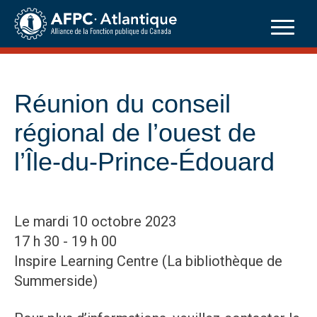
Skip
to
content
Réunion du conseil
régional de l’ouest de
l’Île-du-Prince-Édouard
Le mardi 10 octobre 2023
17 h 30 - 19 h 00
Inspire Learning Centre (La bibliothèque de
Summerside)