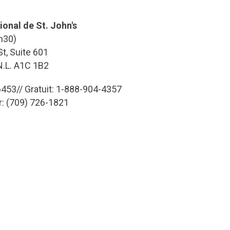
ional de St. John's
h30)
t, Suite 601
 N.L. A1C 1B2
453// Gratuit: 1-888-904-4357
r: (709) 726-1821