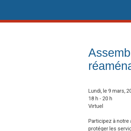
Skip
to
content
Assemblé
réaména
Lundi, le 9 mars, 
18 h - 20 h
Virtuel
Participez à notre
protéger les servic