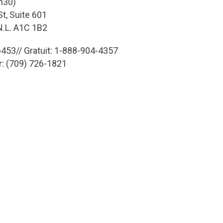
h30)
t, Suite 601
 N.L. A1C 1B2
453// Gratuit: 1-888-904-4357
r: (709) 726-1821