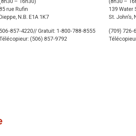
(8h30 – 16h30)
(8h30 – 16
85 rue Rufin
139 Water S
Dieppe, N.B. E1A 1K7
St. John’s,
506-857-4220// Gratuit: 1-800-788-8555
(709) 726-6
Télécopieur: (506) 857-9792
Télécopieu