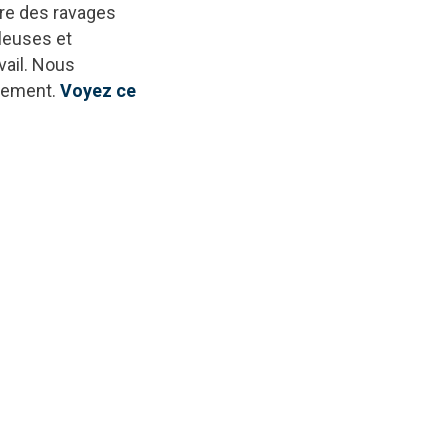
core des ravages
lleuses et
vail. Nous
rnement.
Voyez ce