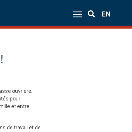
EN
Search
!
lasse ouvrière.
vités pour
ille et entre
ns de travail et de