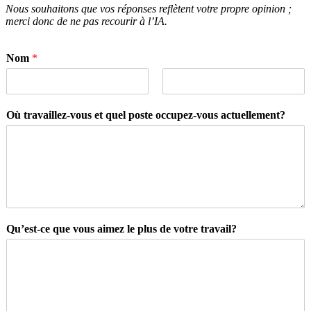
Nous souhaitons que vos réponses reflètent votre propre opinion ;
merci donc de ne pas recourir à l’IA.
Nom
*
F
L
i
a
Où travaillez-vous et quel poste occupez-vous actuellement?
r
s
s
t
t
Qu’est-ce que vous aimez le plus de votre travail?