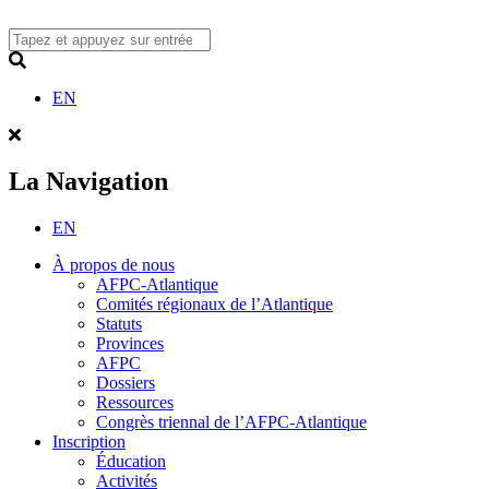
Skip
to
content
Search
EN
La Navigation
EN
À propos de nous
AFPC-Atlantique
Comités régionaux de l’Atlantique
Statuts
Provinces
AFPC
Dossiers
Ressources
Congrès triennal de l’AFPC-Atlantique
Inscription
Éducation
Activités