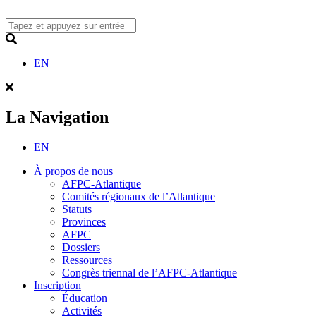
Skip
to
content
Search
EN
La Navigation
EN
À propos de nous
AFPC-Atlantique
Comités régionaux de l’Atlantique
Statuts
Provinces
AFPC
Dossiers
Ressources
Congrès triennal de l’AFPC-Atlantique
Inscription
Éducation
Activités