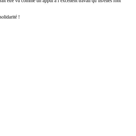
t être vu comme un appui à l’excellent travail qu’ils/elles font
olidarité !