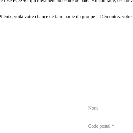
 l’AFPC/SSG qui travaillent au centre de paie. Au contraire, ceci devrai
énix, voilà votre chance de faire partie du groupe ! Démontrez votre s